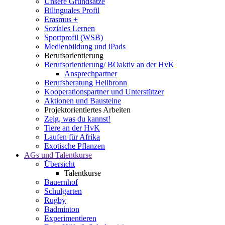
Unsere Grundsätze
Bilinguales Profil
Erasmus +
Soziales Lernen
Sportprofil (WSB)
Medienbildung und iPads
Berufsorientierung
Berufsorientierung/ BOaktiv an der HvK
Ansprechpartner
Berufsberatung Heilbronn
Kooperationspartner und Unterstützer
Aktionen und Bausteine
Projektorientiertes Arbeiten
Zeig, was du kannst!
Tiere an der HvK
Laufen für Afrika
Exotische Pflanzen
AGs und Talentkurse
Übersicht
Talentkurse
Bauernhof
Schulgarten
Rugby
Badminton
Experimentieren