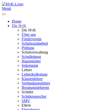
Menü
Home
Die HvK
Die HvK
Über uns
Förderverein
Schulsozialarbeit
Prüfung
Schulverwaltung
Schulleitung
Hausmeister
Sekretariat
Lehrer
Lehrerkollegium
Klassenlehrer
Verbindungslehrer
Beratungslehrerin
Schüler
Schülersprecher
SMV
Eltern
Elternbeirat