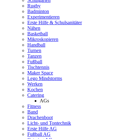
Schulgarten
Rugby
Badminton
Experimentieren
Erste Hilfe & Schulsanitäter
Nähen
Basketball
Mikroskopieren
Handball
Turnen
Tanzen
Fußball
Tischtennis
Maker Space
Lego Mindstorms
Werken
Kochen
Catering
AGs
Fitness
Band
Drachenboot
Licht- und Tontechnik
Erste Hilfe AG
Fußball AG