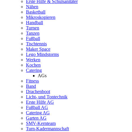
Erste Hilfe & Schulsanitäter
Nähen
Basketball
Mikroskopieren
Handball
Turnen
Tanzen
Fußball
Tischtennis
Maker Space
Lego Mindstorms
Werken
Kochen
Catering
AGs
Fitness
Band
Drachenboot
Licht- und Tontechnik
Erste Hilfe AG
Fußball AG
Catering AG
Garten AG
SMV-Kernteam
Turn-Kadermannschaft