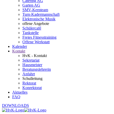
Catering AG
Garten AG
SMV-Kernteam
Turn-Kadermannschaft
Elektronische Musik
offene Angebote
Schülercafé
Tankstelle
Freies Fitnesstraining
Offene Werkstatt
Kalender
Kontakt
HvK - Kontakt
Sekretariat
Hausmeister
Beratungslehrerin
Anfahrt
Schulleitung
Rektorat
Konrektorat
Aktuelles
FAQ
DOWNLOADS