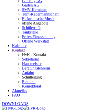
Catering AG
Garten AG
SMV-Kernteam
Turn-Kadermannschaft
Elektronische Musik
offene Angebote
Schülercafé
Tankstelle
Freies Fitnesstraining
Offene Werkstatt
Kalender
Kontakt
HvK - Kontakt
Sekretariat
Hausmeister
Beratungslehrerin
Anfahrt
Schulleitung
Rektorat
Konrektorat
Aktuelles
FAQ
DOWNLOADS