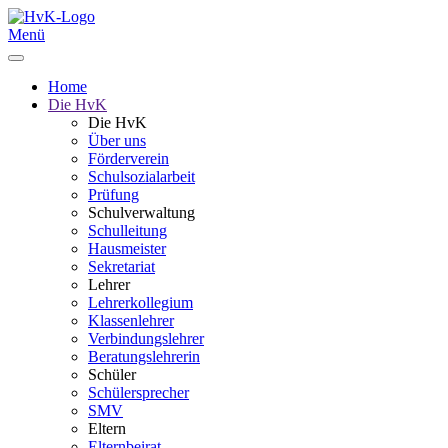
Menü
Home
Die HvK
Die HvK
Über uns
Förderverein
Schulsozialarbeit
Prüfung
Schulverwaltung
Schulleitung
Hausmeister
Sekretariat
Lehrer
Lehrerkollegium
Klassenlehrer
Verbindungslehrer
Beratungslehrerin
Schüler
Schülersprecher
SMV
Eltern
Elternbeirat