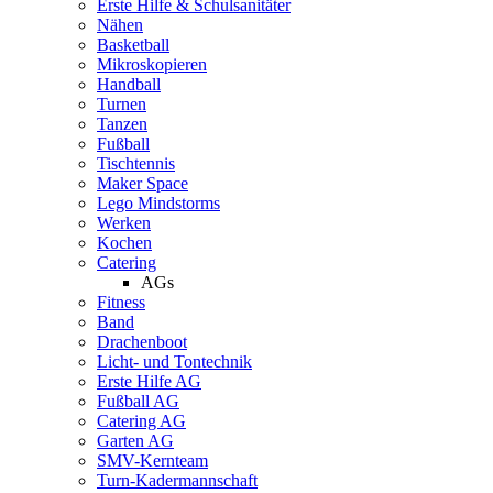
Erste Hilfe & Schulsanitäter
Nähen
Basketball
Mikroskopieren
Handball
Turnen
Tanzen
Fußball
Tischtennis
Maker Space
Lego Mindstorms
Werken
Kochen
Catering
AGs
Fitness
Band
Drachenboot
Licht- und Tontechnik
Erste Hilfe AG
Fußball AG
Catering AG
Garten AG
SMV-Kernteam
Turn-Kadermannschaft