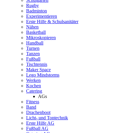
Schulgarten
Rugby
Badminton
Experimentieren
Erste Hilfe & Schulsanitäter
Nähen
Basketball
Mikroskopieren
Handball
Turnen
Tanzen
Fußball
Tischtennis
Maker Space
Lego Mindstorms
Werken
Kochen
Catering
AGs
Fitness
Band
Drachenboot
Licht- und Tontechnik
Erste Hilfe AG
Fußball AG