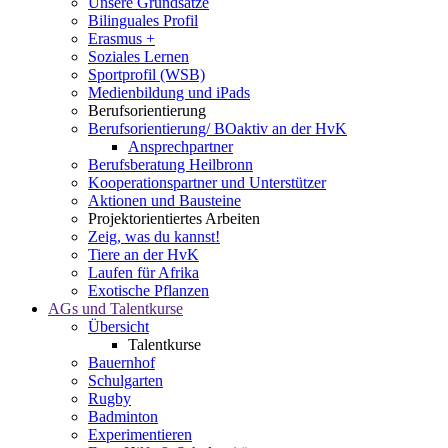
Unsere Grundsätze
Bilinguales Profil
Erasmus +
Soziales Lernen
Sportprofil (WSB)
Medienbildung und iPads
Berufsorientierung
Berufsorientierung/ BOaktiv an der HvK
Ansprechpartner
Berufsberatung Heilbronn
Kooperationspartner und Unterstützer
Aktionen und Bausteine
Projektorientiertes Arbeiten
Zeig, was du kannst!
Tiere an der HvK
Laufen für Afrika
Exotische Pflanzen
AGs und Talentkurse
Übersicht
Talentkurse
Bauernhof
Schulgarten
Rugby
Badminton
Experimentieren