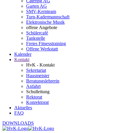
Catering AG
Garten AG
SMV-Kernteam
Turn-Kadermannschaft
Elektronische Musik
offene Angebote
Schülercafé
Tankstelle
Freies Fitnesstraining
Offene Werkstatt
Kalender
Kontakt
HvK - Kontakt
Sekretariat
Hausmeister
Beratungslehrerin
Anfahrt
Schulleitung
Rektorat
Konrektorat
Aktuelles
FAQ
DOWNLOADS