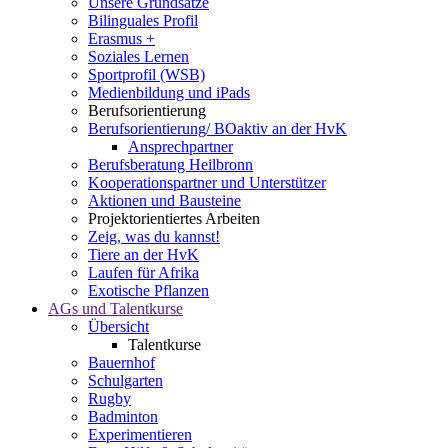
Unsere Grundsätze
Bilinguales Profil
Erasmus +
Soziales Lernen
Sportprofil (WSB)
Medienbildung und iPads
Berufsorientierung
Berufsorientierung/ BOaktiv an der HvK
Ansprechpartner
Berufsberatung Heilbronn
Kooperationspartner und Unterstützer
Aktionen und Bausteine
Projektorientiertes Arbeiten
Zeig, was du kannst!
Tiere an der HvK
Laufen für Afrika
Exotische Pflanzen
AGs und Talentkurse
Übersicht
Talentkurse
Bauernhof
Schulgarten
Rugby
Badminton
Experimentieren