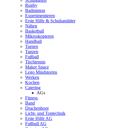
Schulgarten
Rugby
Badminton
Experimentieren
Erste Hilfe & Schulsanitäter
Nähen
Basketball
Mikroskopieren
Handball
Turnen
Tanzen
Fußball
Tischtennis
Maker Space
Lego Mindstorms
Werken
Kochen
Catering
AGs
Fitness
Band
Drachenboot
Licht- und Tontechnik
Erste Hilfe AG
Fußball AG