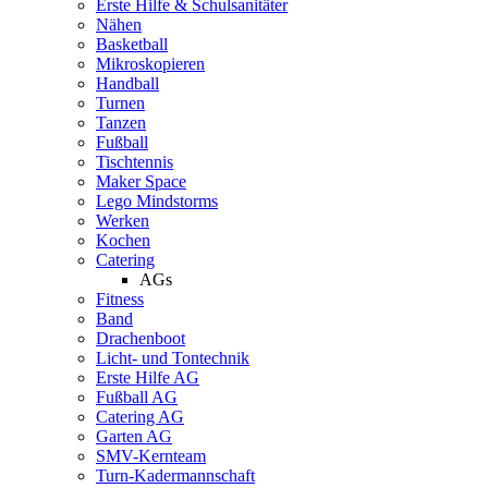
Erste Hilfe & Schulsanitäter
Nähen
Basketball
Mikroskopieren
Handball
Turnen
Tanzen
Fußball
Tischtennis
Maker Space
Lego Mindstorms
Werken
Kochen
Catering
AGs
Fitness
Band
Drachenboot
Licht- und Tontechnik
Erste Hilfe AG
Fußball AG
Catering AG
Garten AG
SMV-Kernteam
Turn-Kadermannschaft