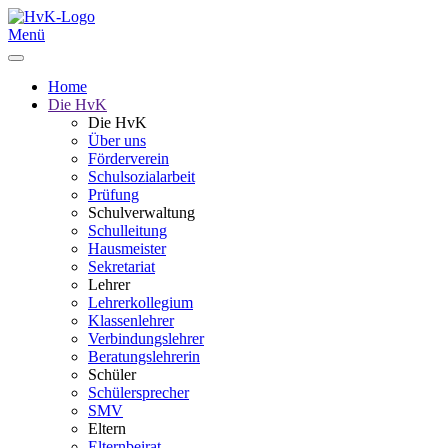
Menü
Home
Die HvK
Die HvK
Über uns
Förderverein
Schulsozialarbeit
Prüfung
Schulverwaltung
Schulleitung
Hausmeister
Sekretariat
Lehrer
Lehrerkollegium
Klassenlehrer
Verbindungslehrer
Beratungslehrerin
Schüler
Schülersprecher
SMV
Eltern
Elternbeirat