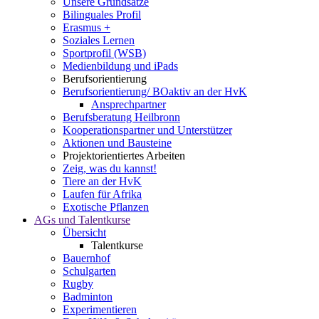
Unsere Grundsätze
Bilinguales Profil
Erasmus +
Soziales Lernen
Sportprofil (WSB)
Medienbildung und iPads
Berufsorientierung
Berufsorientierung/ BOaktiv an der HvK
Ansprechpartner
Berufsberatung Heilbronn
Kooperationspartner und Unterstützer
Aktionen und Bausteine
Projektorientiertes Arbeiten
Zeig, was du kannst!
Tiere an der HvK
Laufen für Afrika
Exotische Pflanzen
AGs und Talentkurse
Übersicht
Talentkurse
Bauernhof
Schulgarten
Rugby
Badminton
Experimentieren