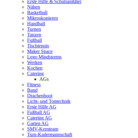
Erste Hilfe & Schulsanitäter
Nähen
Basketball
Mikroskopieren
Handball
Turnen
Tanzen
Fußball
Tischtennis
Maker Space
Lego Mindstorms
Werken
Kochen
Catering
AGs
Fitness
Band
Drachenboot
Licht- und Tontechnik
Erste Hilfe AG
Fußball AG
Catering AG
Garten AG
SMV-Kernteam
Turn-Kadermannschaft