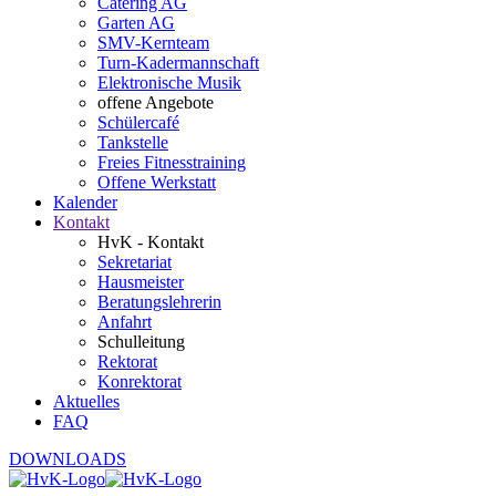
Catering AG
Garten AG
SMV-Kernteam
Turn-Kadermannschaft
Elektronische Musik
offene Angebote
Schülercafé
Tankstelle
Freies Fitnesstraining
Offene Werkstatt
Kalender
Kontakt
HvK - Kontakt
Sekretariat
Hausmeister
Beratungslehrerin
Anfahrt
Schulleitung
Rektorat
Konrektorat
Aktuelles
FAQ
DOWNLOADS