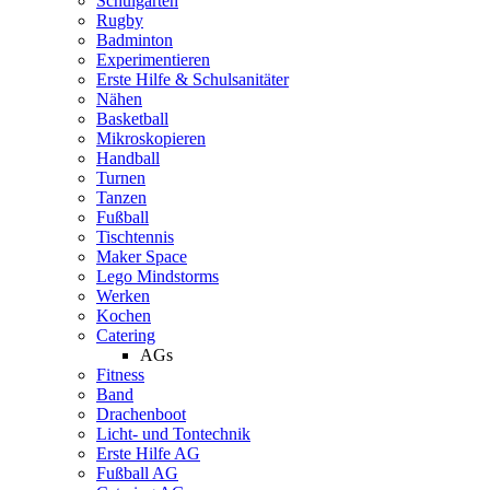
Schulgarten
Rugby
Badminton
Experimentieren
Erste Hilfe & Schulsanitäter
Nähen
Basketball
Mikroskopieren
Handball
Turnen
Tanzen
Fußball
Tischtennis
Maker Space
Lego Mindstorms
Werken
Kochen
Catering
AGs
Fitness
Band
Drachenboot
Licht- und Tontechnik
Erste Hilfe AG
Fußball AG