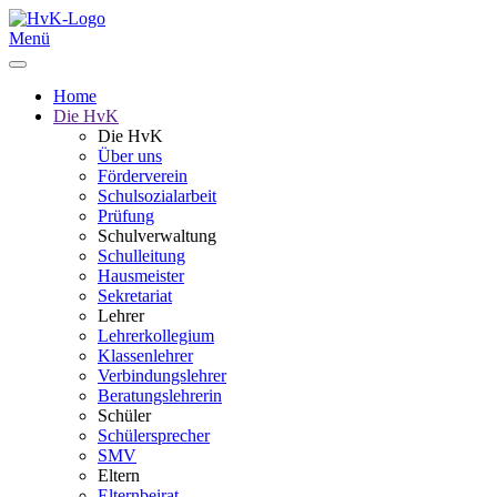
Menü
Home
Die HvK
Die HvK
Über uns
Förderverein
Schulsozialarbeit
Prüfung
Schulverwaltung
Schulleitung
Hausmeister
Sekretariat
Lehrer
Lehrerkollegium
Klassenlehrer
Verbindungslehrer
Beratungslehrerin
Schüler
Schülersprecher
SMV
Eltern
Elternbeirat