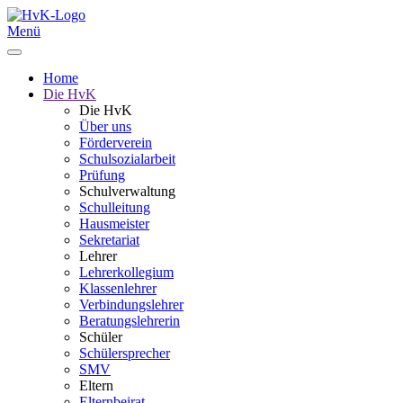
Menü
Home
Die HvK
Die HvK
Über uns
Förderverein
Schulsozialarbeit
Prüfung
Schulverwaltung
Schulleitung
Hausmeister
Sekretariat
Lehrer
Lehrerkollegium
Klassenlehrer
Verbindungslehrer
Beratungslehrerin
Schüler
Schülersprecher
SMV
Eltern
Elternbeirat