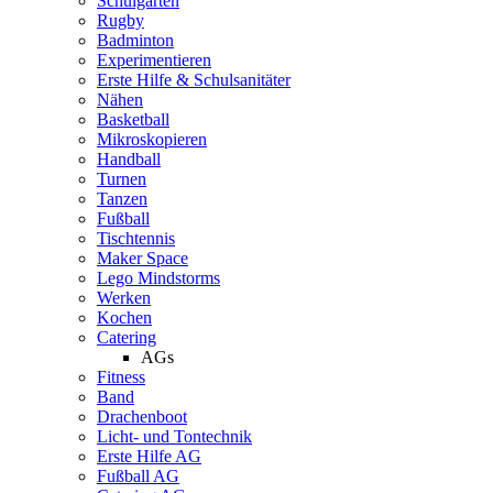
Schulgarten
Rugby
Badminton
Experimentieren
Erste Hilfe & Schulsanitäter
Nähen
Basketball
Mikroskopieren
Handball
Turnen
Tanzen
Fußball
Tischtennis
Maker Space
Lego Mindstorms
Werken
Kochen
Catering
AGs
Fitness
Band
Drachenboot
Licht- und Tontechnik
Erste Hilfe AG
Fußball AG