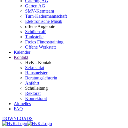
Catering AG
Garten AG
SMV-Kernteam
Turn-Kadermannschaft
Elektronische Musik
offene Angebote
Schülercafé
Tankstelle
Freies Fitnesstraining
Offene Werkstatt
Kalender
Kontakt
HvK - Kontakt
Sekretariat
Hausmeister
Beratungslehrerin
Anfahrt
Schulleitung
Rektorat
Konrektorat
Aktuelles
FAQ
DOWNLOADS