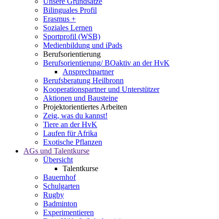
Unsere Grundsätze
Bilinguales Profil
Erasmus +
Soziales Lernen
Sportprofil (WSB)
Medienbildung und iPads
Berufsorientierung
Berufsorientierung/ BOaktiv an der HvK
Ansprechpartner
Berufsberatung Heilbronn
Kooperationspartner und Unterstützer
Aktionen und Bausteine
Projektorientiertes Arbeiten
Zeig, was du kannst!
Tiere an der HvK
Laufen für Afrika
Exotische Pflanzen
AGs und Talentkurse
Übersicht
Talentkurse
Bauernhof
Schulgarten
Rugby
Badminton
Experimentieren