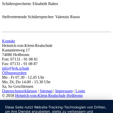
Schülersprecherin: Elisabeth Bahro
Stellvertretende Schülersprecher: Valenzio Russo
Kontakt
Heinrich-von-Kleist-Realschule
Kastanienweg 17
74080 Heilbronn
Fon: 07131 - 91 08 81
Fax: 07131 - 91 08 87
info@hvk.schule
Öffnungszeiten
Mo - Fr 07.30 - 12.45 Uhr
Mo, Di, Do 14.00 - 15.30 Uhr
Sa, So Geschlossen
Datenschutzerklärung
|
Sitemap
|
Impressum
|
Login
© 2018
Heinrich-von-Kleist-Realschule Heilbronn
Diese Seite nutzt Website-Tracking-Technologien von Dritten,
um ihre Dienste anzubieten, stetig zu verbessern und