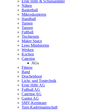
Erste Hilfe & Schulsanitäter
Nähen
Basketball
Mikroskopieren
Handball
Turnen
Tanzen
Fußball
Tischtennis
Maker Space
Lego Mindstorms
Werken
Kochen
Catering
AGs
Fitness
Band
Drachenboot
Licht- und Tontechnik
Erste Hilfe AG
Fußball AG
Catering AG
Garten AG
SMV-Kernteam
Turn-Kadermannschaft