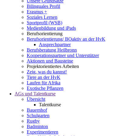
Unsere Grundsätze
Bilinguales Profil
Erasmus +
Soziales Lernen
Sportprofil (WSB)
Medienbildung und iPads
Berufsorientierung
Berufsorientierung/ BOaktiv an der HvK
Ansprechpartner
Berufsberatung Heilbronn
Kooperationspartner und Unterstützer
Aktionen und Bausteine
Projektorientiertes Arbeiten
Zeig, was du kannst!
Tiere an der HvK
Laufen für Afrika
Exotische Pflanzen
AGs und Talentkurse
Übersicht
Talentkurse
Bauernhof
Schulgarten
Rugby
Badminton
Experimentieren