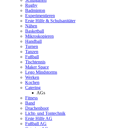
Schulgarten
Rugby
Badminton
Experimentieren
Erste Hilfe & Schulsanitäter
Nähen
Basketball
Mikroskopieren
Handball
Turnen
Tanzen
Fußball
Tischtennis
Maker Space
Lego Mindstorms
Werken
Kochen
Catering
AGs
Fitness
Band
Drachenboot
Licht- und Tontechnik
Erste Hilfe AG
Fußball AG