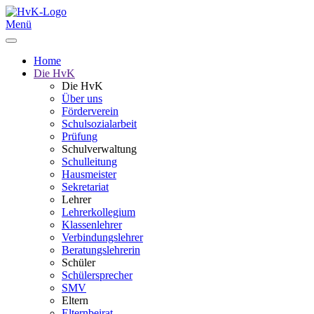
Menü
Home
Die HvK
Die HvK
Über uns
Förderverein
Schulsozialarbeit
Prüfung
Schulverwaltung
Schulleitung
Hausmeister
Sekretariat
Lehrer
Lehrerkollegium
Klassenlehrer
Verbindungslehrer
Beratungslehrerin
Schüler
Schülersprecher
SMV
Eltern
Elternbeirat