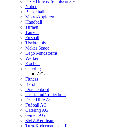
Erste Hilfe & Schulsanitäter
Nähen
Basketball
Mikroskopieren
Handball
Turnen
Tanzen
Fußball
Tischtennis
Maker Space
Lego Mindstorms
Werken
Kochen
Catering
AGs
Fitness
Band
Drachenboot
Licht- und Tontechnik
Erste Hilfe AG
Fußball AG
Catering AG
Garten AG
SMV-Kernteam
Turn-Kadermannschaft