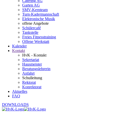
Catering AG
Garten AG
SMV-Kernteam
Turn-Kadermannschaft
Elektronische Musik
offene Angebote
Schülercafé
Tankstelle
Freies Fitnesstraining
Offene Werkstatt
Kalender
Kontakt
HvK - Kontakt
Sekretariat
Hausmeister
Beratungslehrerin
Anfahrt
Schulleitung
Rektorat
Konrektorat
Aktuelles
FAQ
DOWNLOADS