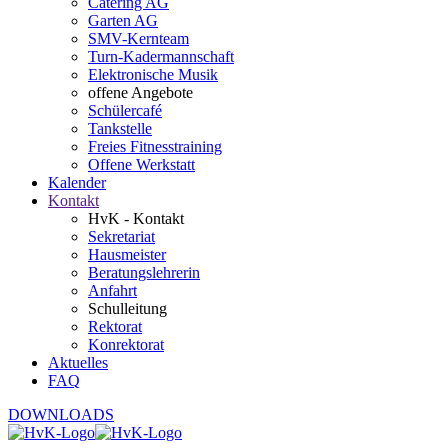
Catering AG
Garten AG
SMV-Kernteam
Turn-Kadermannschaft
Elektronische Musik
offene Angebote
Schülercafé
Tankstelle
Freies Fitnesstraining
Offene Werkstatt
Kalender
Kontakt
HvK - Kontakt
Sekretariat
Hausmeister
Beratungslehrerin
Anfahrt
Schulleitung
Rektorat
Konrektorat
Aktuelles
FAQ
DOWNLOADS