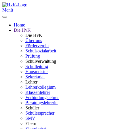
Menü
Home
Die HvK
Die HvK
Über uns
Förderverein
Schulsozialarbeit
Prüfung
Schulverwaltung
Schulleitung
Hausmeister
Sekretariat
Lehrer
Lehrerkollegium
Klassenlehrer
Verbindungslehrer
Beratungslehrerin
Schüler
Schülersprecher
SMV
Eltern
Elternbeirat