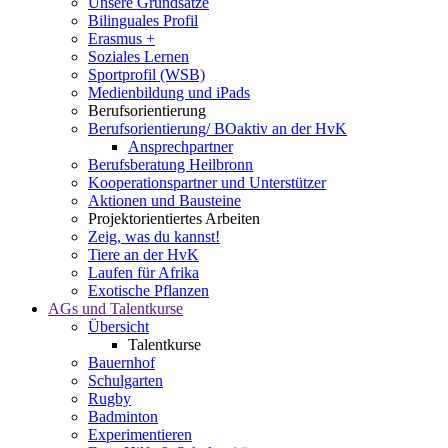
Unsere Grundsätze
Bilinguales Profil
Erasmus +
Soziales Lernen
Sportprofil (WSB)
Medienbildung und iPads
Berufsorientierung
Berufsorientierung/ BOaktiv an der HvK
Ansprechpartner
Berufsberatung Heilbronn
Kooperationspartner und Unterstützer
Aktionen und Bausteine
Projektorientiertes Arbeiten
Zeig, was du kannst!
Tiere an der HvK
Laufen für Afrika
Exotische Pflanzen
AGs und Talentkurse
Übersicht
Talentkurse
Bauernhof
Schulgarten
Rugby
Badminton
Experimentieren