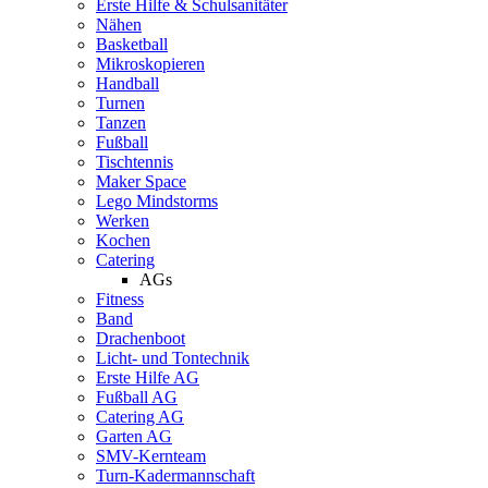
Erste Hilfe & Schulsanitäter
Nähen
Basketball
Mikroskopieren
Handball
Turnen
Tanzen
Fußball
Tischtennis
Maker Space
Lego Mindstorms
Werken
Kochen
Catering
AGs
Fitness
Band
Drachenboot
Licht- und Tontechnik
Erste Hilfe AG
Fußball AG
Catering AG
Garten AG
SMV-Kernteam
Turn-Kadermannschaft