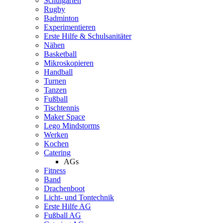
Schulgarten
Rugby
Badminton
Experimentieren
Erste Hilfe & Schulsanitäter
Nähen
Basketball
Mikroskopieren
Handball
Turnen
Tanzen
Fußball
Tischtennis
Maker Space
Lego Mindstorms
Werken
Kochen
Catering
AGs
Fitness
Band
Drachenboot
Licht- und Tontechnik
Erste Hilfe AG
Fußball AG