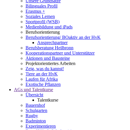
Unsere Grundsätze
Bilinguales Profil
Erasmus +
Soziales Lernen
Sportprofil (WSB)
Medienbildung und iPads
Berufsorientierung
Berufsorientierung/ BOaktiv an der HvK
Ansprechpartner
Berufsberatung Heilbronn
Kooperationspartner und Unterstützer
Aktionen und Bausteine
Projektorientiertes Arbeiten
Zeig, was du kannst!
Tiere an der HvK
Laufen für Afrika
Exotische Pflanzen
AGs und Talentkurse
Übersicht
Talentkurse
Bauernhof
Schulgarten
Rugby
Badminton
Experimentieren