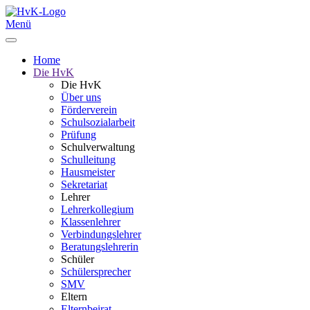
Menü
Home
Die HvK
Die HvK
Über uns
Förderverein
Schulsozialarbeit
Prüfung
Schulverwaltung
Schulleitung
Hausmeister
Sekretariat
Lehrer
Lehrerkollegium
Klassenlehrer
Verbindungslehrer
Beratungslehrerin
Schüler
Schülersprecher
SMV
Eltern
Elternbeirat