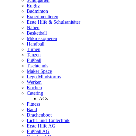
Schulgarten
Rugby
Badminton
Experimentieren
Erste Hilfe & Schulsanitäter
Nähen
Basketball
Mikroskopieren
Handball
Turnen
Tanzen
Fußball
Tischtennis
Maker Space
Lego Mindstorms
Werken
Kochen
Catering
AGs
Fitness
Band
Drachenboot
Licht- und Tontechnik
Erste Hilfe AG
Fußball AG