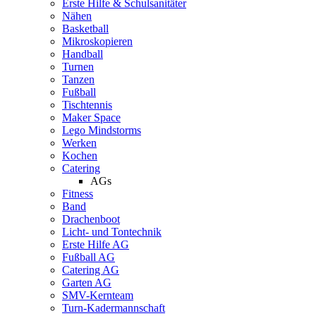
Erste Hilfe & Schulsanitäter
Nähen
Basketball
Mikroskopieren
Handball
Turnen
Tanzen
Fußball
Tischtennis
Maker Space
Lego Mindstorms
Werken
Kochen
Catering
AGs
Fitness
Band
Drachenboot
Licht- und Tontechnik
Erste Hilfe AG
Fußball AG
Catering AG
Garten AG
SMV-Kernteam
Turn-Kadermannschaft