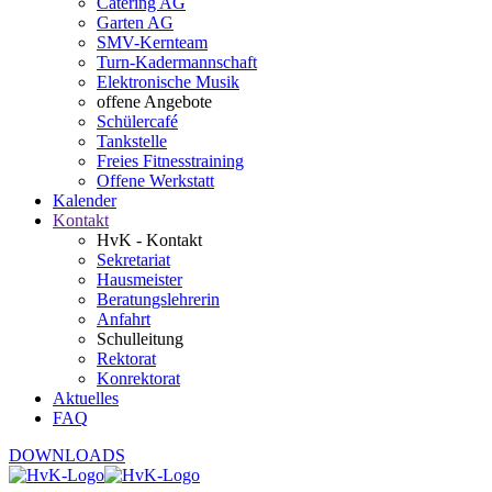
Catering AG
Garten AG
SMV-Kernteam
Turn-Kadermannschaft
Elektronische Musik
offene Angebote
Schülercafé
Tankstelle
Freies Fitnesstraining
Offene Werkstatt
Kalender
Kontakt
HvK - Kontakt
Sekretariat
Hausmeister
Beratungslehrerin
Anfahrt
Schulleitung
Rektorat
Konrektorat
Aktuelles
FAQ
DOWNLOADS