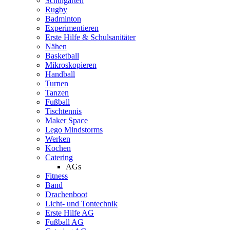
Schulgarten
Rugby
Badminton
Experimentieren
Erste Hilfe & Schulsanitäter
Nähen
Basketball
Mikroskopieren
Handball
Turnen
Tanzen
Fußball
Tischtennis
Maker Space
Lego Mindstorms
Werken
Kochen
Catering
AGs
Fitness
Band
Drachenboot
Licht- und Tontechnik
Erste Hilfe AG
Fußball AG