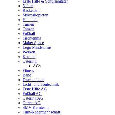
Erste Hilfe & Schulsanitäter
Nähen
Basketball
Mikroskopieren
Handball
Turnen
Tanzen
Fußball
Tischtennis
Maker Space
Lego Mindstorms
Werken
Kochen
Catering
AGs
Fitness
Band
Drachenboot
Licht- und Tontechnik
Erste Hilfe AG
Fußball AG
Catering AG
Garten AG
SMV-Kernteam
Turn-Kadermannschaft