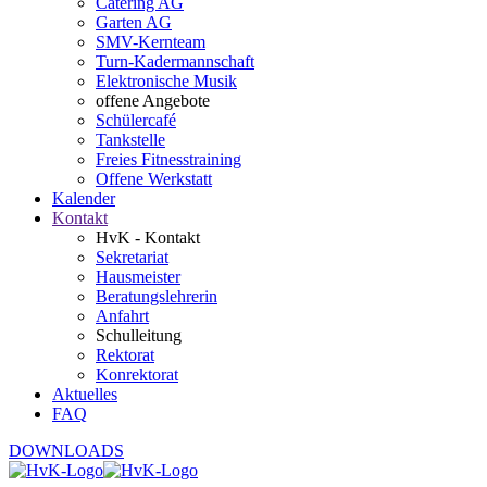
Catering AG
Garten AG
SMV-Kernteam
Turn-Kadermannschaft
Elektronische Musik
offene Angebote
Schülercafé
Tankstelle
Freies Fitnesstraining
Offene Werkstatt
Kalender
Kontakt
HvK - Kontakt
Sekretariat
Hausmeister
Beratungslehrerin
Anfahrt
Schulleitung
Rektorat
Konrektorat
Aktuelles
FAQ
DOWNLOADS