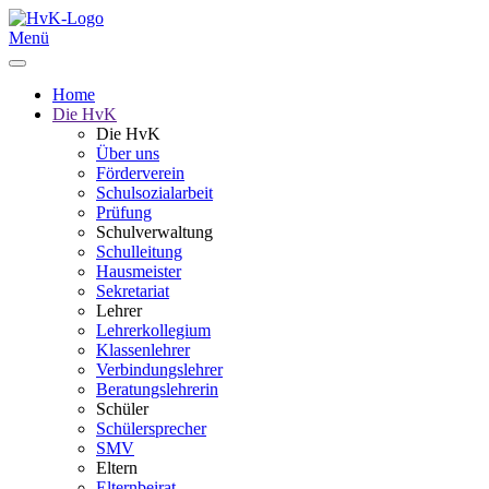
Menü
Home
Die HvK
Die HvK
Über uns
Förderverein
Schulsozialarbeit
Prüfung
Schulverwaltung
Schulleitung
Hausmeister
Sekretariat
Lehrer
Lehrerkollegium
Klassenlehrer
Verbindungslehrer
Beratungslehrerin
Schüler
Schülersprecher
SMV
Eltern
Elternbeirat