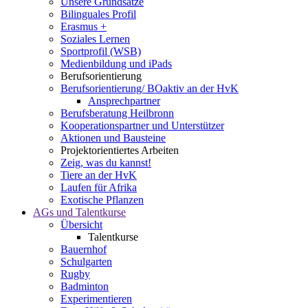
Unsere Grundsätze
Bilinguales Profil
Erasmus +
Soziales Lernen
Sportprofil (WSB)
Medienbildung und iPads
Berufsorientierung
Berufsorientierung/ BOaktiv an der HvK
Ansprechpartner
Berufsberatung Heilbronn
Kooperationspartner und Unterstützer
Aktionen und Bausteine
Projektorientiertes Arbeiten
Zeig, was du kannst!
Tiere an der HvK
Laufen für Afrika
Exotische Pflanzen
AGs und Talentkurse
Übersicht
Talentkurse
Bauernhof
Schulgarten
Rugby
Badminton
Experimentieren