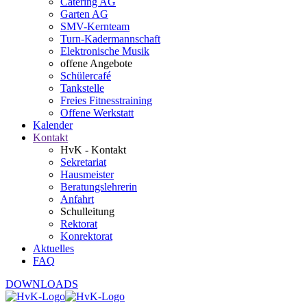
Catering AG
Garten AG
SMV-Kernteam
Turn-Kadermannschaft
Elektronische Musik
offene Angebote
Schülercafé
Tankstelle
Freies Fitnesstraining
Offene Werkstatt
Kalender
Kontakt
HvK - Kontakt
Sekretariat
Hausmeister
Beratungslehrerin
Anfahrt
Schulleitung
Rektorat
Konrektorat
Aktuelles
FAQ
DOWNLOADS