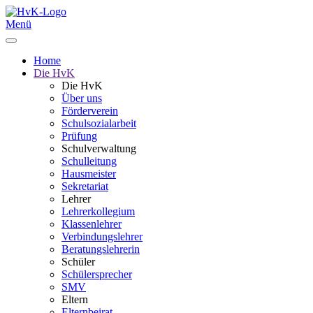
Menü
Home
Die HvK
Die HvK
Über uns
Förderverein
Schulsozialarbeit
Prüfung
Schulverwaltung
Schulleitung
Hausmeister
Sekretariat
Lehrer
Lehrerkollegium
Klassenlehrer
Verbindungslehrer
Beratungslehrerin
Schüler
Schülersprecher
SMV
Eltern
Elternbeirat