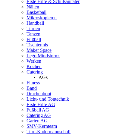
Erste Hilfe & Schulsanitäter
Nähen
Basketball
Mikroskopieren
Handball
Turnen
Tanzen
Fußball
Tischtennis
Maker Space
Lego Mindstorms
Werken
Kochen
Catering
AGs
Fitness
Band
Drachenboot
Licht- und Tontechnik
Erste Hilfe AG
Fußball AG
Catering AG
Garten AG
SMV-Kernteam
Turn-Kadermannschaft