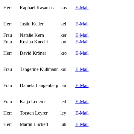
Herr
Raphael Kasamas
kas
E-Mail
Herr
Justin Keller
kel
E-Mail
Frau
Natalie Kern
ker
E-Mail
Frau
Rosina Knecht
knt
E-Mail
Herr
David Kröner
krö
E-Mail
Frau
Tangerine Kullmann
kul
E-Mail
Frau
Daniela Langenberg
lan
E-Mail
Frau
Katja Lederer
led
E-Mail
Herr
Torsten Leyrer
ley
E-Mail
Herr
Martin Luckert
luk
E-Mail