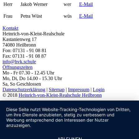
Herr
Jakob Werner
wer
E-Mail
Frau
Petra Wüst
wüs
E-Mail
Kontakt
Heinrich-von-Kleist-Realschule
Kastanienweg 17
74080 Heilbronn
Fon: 07131 - 91 08 81
Fax: 07131 - 91 08 87
info@hvk.schule
Öffnungszeiten
Mo - Fr 07.30 - 12.45 Uhr
Mo, Di, Do 14.00 - 15.30 Uhr
Sa, So Geschlossen
Datenschutzerklärung
|
Sitemap
|
Impressum
|
Login
© 2018
Heinrich-von-Kleist-Realschule Heilbronn
Diese Seite nutzt Website-Tracking-Technologien von Dritten,
um ihre Dienste anzubieten, stetig zu verbessern und
Werbung entsprechend den Interessen der Nutzer
anzuzeigen.