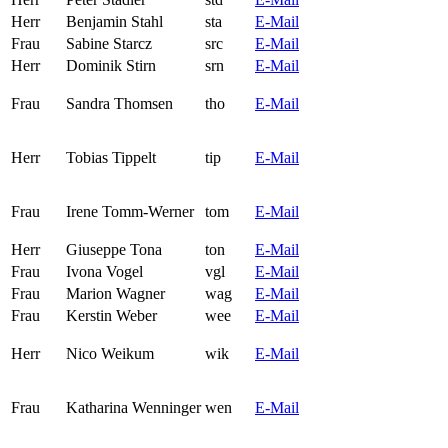
Herr
Benjamin Stahl
sta
E-Mail
Frau
Sabine Starcz
src
E-Mail
Herr
Dominik Stirn
srn
E-Mail
Frau
Sandra Thomsen
tho
E-Mail
Herr
Tobias Tippelt
tip
E-Mail
Frau
Irene Tomm-Werner
tom
E-Mail
Herr
Giuseppe Tona
ton
E-Mail
Frau
Ivona Vogel
vgl
E-Mail
Frau
Marion Wagner
wag
E-Mail
Frau
Kerstin Weber
wee
E-Mail
Herr
Nico Weikum
wik
E-Mail
Frau
Katharina Wenninger
wen
E-Mail