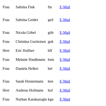
Frau
Sabrina Fink
fin
E-Mail
Frau
Sabrina Geider
ged
E-Mail
Frau
Nicola Göbel
göb
E-Mail
Frau
Christina Guckeisen
guk
E-Mail
Herr
Eric Haffner
hff
E-Mail
Frau
Melanie Haußmann
hsm
E-Mail
Frau
Daniela Helker
hel
E-Mail
Frau
Sarah Hennemann
hen
E-Mail
Herr
Andreas Hofmann
hof
E-Mail
Frau
Nurhan Karakasoglu
kgu
E-Mail