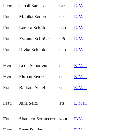
Herr
Ismail Saritas
sar
E-Mail
Frau
Monika Sauter
str
E-Mail
Frau
Larissa Schöb
söb
E-Mail
Frau
Yvonne Schröter
srö
E-Mail
Frau
Rivka Schunk
sun
E-Mail
Herr
Leon Schürlein
sür
E-Mail
Herr
Florian Seidel
sei
E-Mail
Frau
Barbara Seitel
set
E-Mail
Frau
Julia Seitz
stz
E-Mail
Frau
Shannen Sommerer
som
E-Mail
Herr
Peter Stadler
std
E-Mail