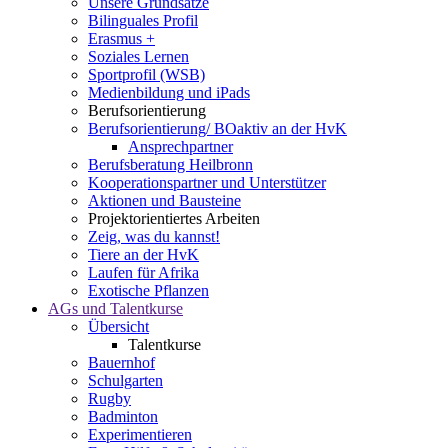
Unsere Grundsätze
Bilinguales Profil
Erasmus +
Soziales Lernen
Sportprofil (WSB)
Medienbildung und iPads
Berufsorientierung
Berufsorientierung/ BOaktiv an der HvK
Ansprechpartner
Berufsberatung Heilbronn
Kooperationspartner und Unterstützer
Aktionen und Bausteine
Projektorientiertes Arbeiten
Zeig, was du kannst!
Tiere an der HvK
Laufen für Afrika
Exotische Pflanzen
AGs und Talentkurse
Übersicht
Talentkurse
Bauernhof
Schulgarten
Rugby
Badminton
Experimentieren