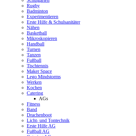
Schulgarten
Rugby
Badminton
Experimentieren
Erste Hilfe & Schulsanitäter
Nähen
Basketball
Mikroskopieren
Handball
Turnen
Tanzen
Fußball
Tischtennis
Maker Space
Lego Mindstorms
Werken
Kochen
Catering
AGs
Fitness
Band
Drachenboot
Licht- und Tontechnik
Erste Hilfe AG
Fußball AG