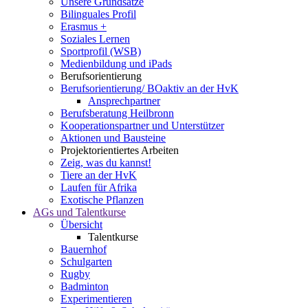
Unsere Grundsätze
Bilinguales Profil
Erasmus +
Soziales Lernen
Sportprofil (WSB)
Medienbildung und iPads
Berufsorientierung
Berufsorientierung/ BOaktiv an der HvK
Ansprechpartner
Berufsberatung Heilbronn
Kooperationspartner und Unterstützer
Aktionen und Bausteine
Projektorientiertes Arbeiten
Zeig, was du kannst!
Tiere an der HvK
Laufen für Afrika
Exotische Pflanzen
AGs und Talentkurse
Übersicht
Talentkurse
Bauernhof
Schulgarten
Rugby
Badminton
Experimentieren