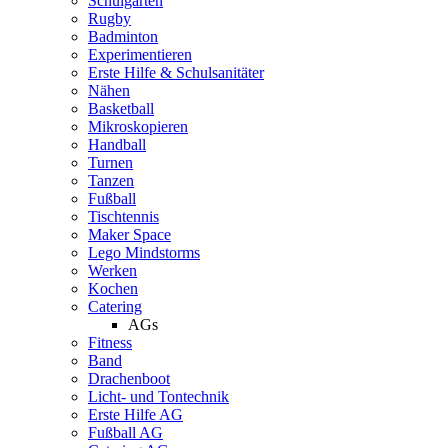
Schulgarten
Rugby
Badminton
Experimentieren
Erste Hilfe & Schulsanitäter
Nähen
Basketball
Mikroskopieren
Handball
Turnen
Tanzen
Fußball
Tischtennis
Maker Space
Lego Mindstorms
Werken
Kochen
Catering
AGs
Fitness
Band
Drachenboot
Licht- und Tontechnik
Erste Hilfe AG
Fußball AG