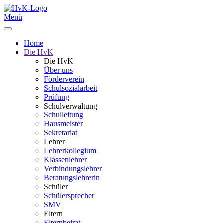
Menü
Home
Die HvK
Die HvK
Über uns
Förderverein
Schulsozialarbeit
Prüfung
Schulverwaltung
Schulleitung
Hausmeister
Sekretariat
Lehrer
Lehrerkollegium
Klassenlehrer
Verbindungslehrer
Beratungslehrerin
Schüler
Schülersprecher
SMV
Eltern
Elternbeirat