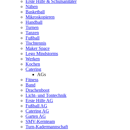
Erste Hilfe & Schulsanitäter
Nähen
Basketball
Mikroskopieren
Handball
Turnen
Tanzen
Fußball
Tischtennis
Maker Space
Lego Mindstorms
Werken
Kochen
Catering
AGs
Fitness
Band
Drachenboot
Licht- und Tontechnik
Erste Hilfe AG
Fußball AG
Catering AG
Garten AG
SMV-Kernteam
Turn-Kadermannschaft