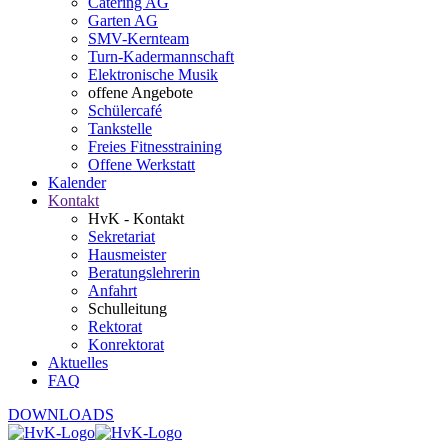
Catering AG
Garten AG
SMV-Kernteam
Turn-Kadermannschaft
Elektronische Musik
offene Angebote
Schülercafé
Tankstelle
Freies Fitnesstraining
Offene Werkstatt
Kalender
Kontakt
HvK - Kontakt
Sekretariat
Hausmeister
Beratungslehrerin
Anfahrt
Schulleitung
Rektorat
Konrektorat
Aktuelles
FAQ
DOWNLOADS